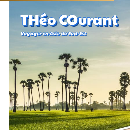
THéo COurant
Voyager en Asie du Sud-Est