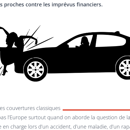
s proches contre les imprévus financiers.
des couvertures classiques
 pas l’Europe surtout quand on aborde la question de l
se en charge lors d’un accident, d’une maladie, d’un ra