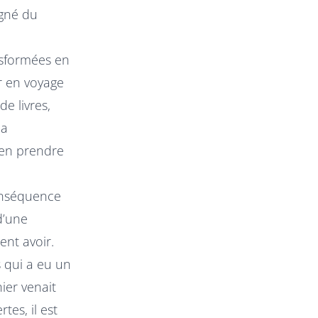
igné du
nsformées en
ir en voyage
e livres,
la
bien prendre
conséquence
d’une
ent avoir.
s qui a eu un
ier venait
tes, il est