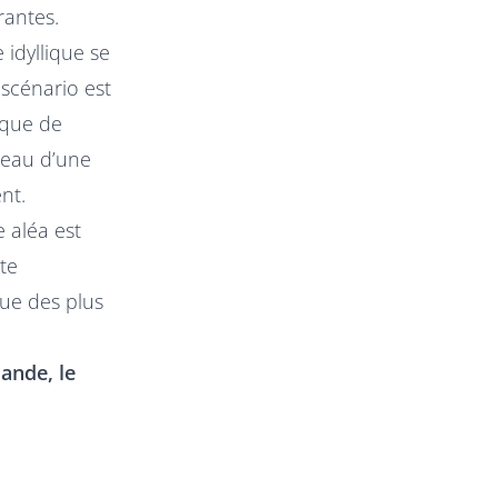
rantes.
 idyllique se
 scénario est
nque de
ceau d’une
nt.
 aléa est
ête
que des plus
ande, le