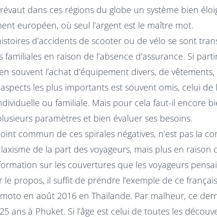
Prévaut dans ces régions du globe un système bien élo
nt européen, où seul l’argent est le maître mot.
stoires d’accidents de scooter ou de vélo se sont tra
 familiales en raison de l’absence d’assurance. Si part
 souvent l’achat d’équipement divers, de vêtements, d
s aspects les plus importants est souvent omis, celui de 
ndividuelle ou familiale. Mais pour cela faut-il encore 
lusieurs paramètres et bien évaluer ses besoins.
 point commun de ces spirales négatives, n’est pas la 
 laxisme de la part des voyageurs, mais plus en raison 
ormation sur les couvertures que les voyageurs pensai
er le propos, il suffit de prendre l’exemple de ce françai
 moto en août 2016 en Thaïlande. Par malheur, ce dern
25 ans à Phuket. Si l’âge est celui de toutes les découver