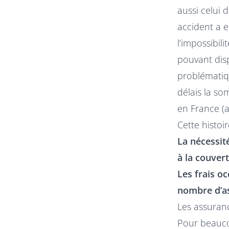
aussi celui 
accident a e
l’impossibili
pouvant disp
problématiqu
délais la so
en France (a
Cette histoi
La nécessit
à la couver
Les frais o
nombre d’as
Les assuranc
Pour beaucou