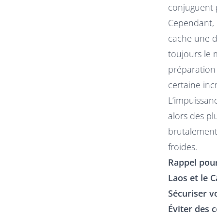
conjuguent p
Cependant, l
cache une du
toujours le
préparation
certaine incr
L’impuissan
alors des pl
brutalement
froides.
Rappel pour
Laos et le 
Sécuriser v
Éviter des 