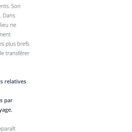
ents. Son
n. Dans
 lieu ne
ement
s plus brefs
le transférer
s relatives
s par
yage.
pparaît