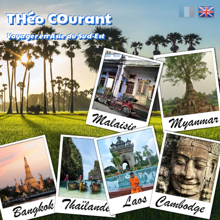
THéo COurant
Voyager en Asie du Sud-Est