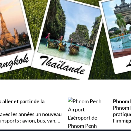
aller et partir de la
Phnom P
Phnom P
avec les années un nouveau
pratique
ansports : avion, bus, van,
l’immigr
res, prix, conseils et autres
oublier 