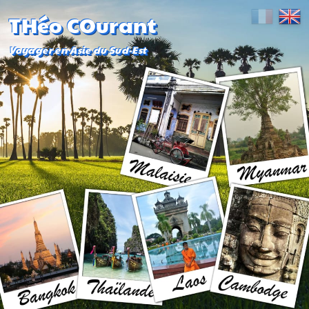
THéo COurant
Voyager en Asie du Sud-Est