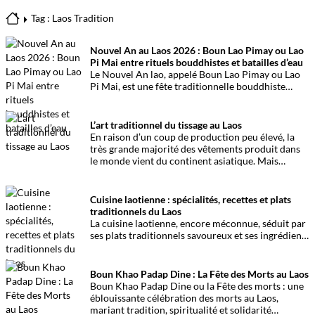
Tag : Laos Tradition
Nouvel An au Laos 2026 : Boun Lao Pimay ou Lao
Pi Mai entre rituels bouddhistes et batailles d’eau
Le Nouvel An lao, appelé Boun Lao Pimay ou Lao
Pi Mai, est une fête traditionnelle bouddhiste
célébrée chaque mois d’avril au Laos. Ce festival,
rythmé par des rituels religieux, des cérémonies
familiales et les fameuses batailles d’eau, marque
L’art traditionnel du tissage au Laos
le début de la nouvelle année lunaire laotienne.
En raison d’un coup de production peu élevé, la
très grande majorité des vêtements produit dans
le monde vient du continent asiatique. Mais
derrière cet aspect économique se cache une
tradition du tissage millénaire comme au Laos.
Cuisine laotienne : spécialités, recettes et plats
traditionnels du Laos
La cuisine laotienne, encore méconnue, séduit par
ses plats traditionnels savoureux et ses ingrédients
frais. Ce guide vous emmène à la découverte des
spécialités incontournables du Laos
Boun Khao Padap Dine : La Fête des Morts au Laos
Boun Khao Padap Dine ou la Fête des morts : une
éblouissante célébration des morts au Laos,
mariant tradition, spiritualité et solidarité