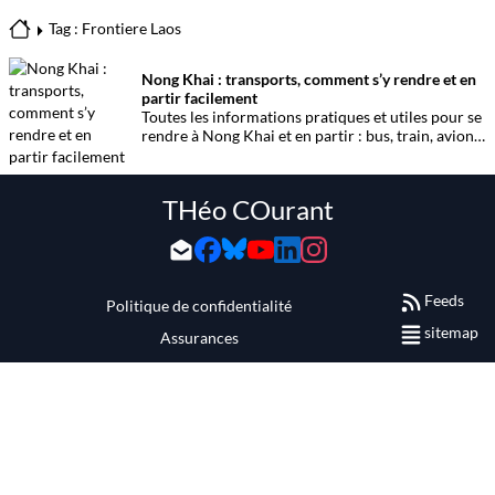
Tag : Frontiere Laos
Nong Khai : transports, comment s’y rendre et en
partir facilement
Toutes les informations pratiques et utiles pour se
rendre à Nong Khai et en partir : bus, train, avion,
voiture et passage de frontière vers le Laos. Un
guide clair pour organiser ses déplacements
depuis et vers cette ville frontalière du nord-est de
THéo COurant
la Thaïlande.
Feeds
Politique de confidentialité
sitemap
Assurances