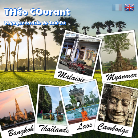
THéo COurant
Voyager en Asie du Sud-Est