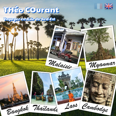
THéo COurant
Voyager en Asie du Sud-Est