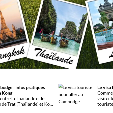
odge : infos pratiques
Le visa
oh Kong
Comme l
entre la Thaïlande et le
visiter 
s de Trat (Thaïlande) et Koh
touriste
e souvent de nombreuses