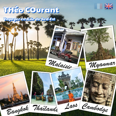
THéo COurant
Voyager en Asie du Sud-Est