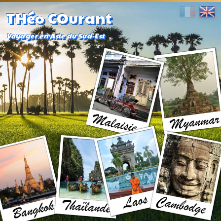
THéo COurant
Voyager en Asie du Sud-Est