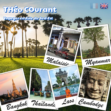
THéo COurant
Voyager en Asie du Sud-Est