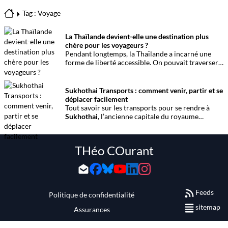
Tag : Voyage
La Thaïlande devient-elle une destination plus
chère pour les voyageurs ?
Pendant longtemps, la Thaïlande a incarné une
forme de liberté accessible. On pouvait traverser
le pays avec un petit budget, improviser un voyage
au dernier moment, trouver une chambre bon
marché à Bangkok ou dormir face à la mer pour
Sukhothai Transports : comment venir, partir et se
quelques centaines de bahts. Cette image continue
déplacer facilement
d’exister, mais elle évolue progressivement.
Tout savoir sur les transports pour se rendre à
Sukhothai
, l’ancienne capitale du royaume
siamois. Ce guide détaille les
moyens de transport,
les horaires, les tarifs et les liaisons principales
pour planifier sereinement votre voyage.
THéo COurant
Feeds
Politique de confidentialité
sitemap
Assurances