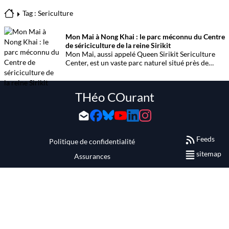
Tag : Sericulture
Mon Mai à Nong Khai : le parc méconnu du Centre
de sériciculture de la reine Sirikit
Mon Mai, aussi appelé Queen Sirikit Sericulture
Center, est un vaste parc naturel situé près de
Nong Khai. Dédié à la culture de la soie, ce lieu
peu fréquenté offre des paysages forestiers et
lacustres inattendus.
THéo COurant
Feeds
Politique de confidentialité
sitemap
Assurances