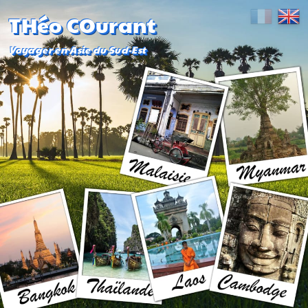
THéo COurant
Voyager en Asie du Sud-Est