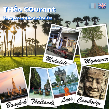
THéo COurant
Voyager en Asie du Sud-Est