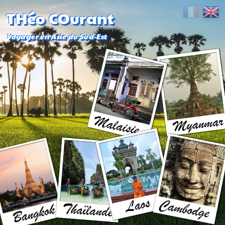
THéo COurant
Voyager en Asie du Sud-Est