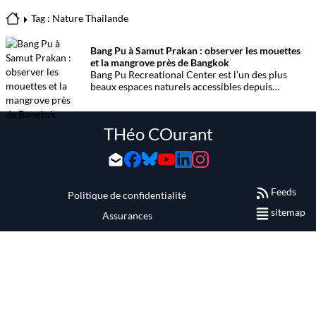
Tag : Nature Thailande
Bang Pu à Samut Prakan : observer les mouettes
et la mangrove près de Bangkok
Bang Pu Recreational Center est l’un des plus
beaux espaces naturels accessibles depuis
Bangkok. Situé à l’embouchure du Chao Phraya, ce
site offre un panorama ouvert sur le golfe de
Thaïlande, des mangroves préservées et
THéo COurant
l’observation de milliers d’oiseaux migrateurs
chaque année.
Feeds
Politique de confidentialité
sitemap
Assurances