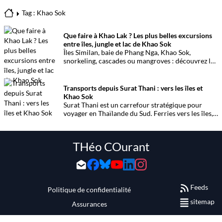
Tag : Khao Sok
Que faire à Khao Lak ? Les plus belles excursions
entre îles, jungle et lac de Khao Sok
Îles Similan, baie de Phang Nga, Khao Sok,
snorkeling, cascades ou mangroves : découvrez les
meilleures activités et excursions à faire à Khao
Lak pour organiser un séjour entre mer, jungle et
paysages spectaculaires.
Transports depuis Surat Thani : vers les îles et
Khao Sok
Surat Thani est un carrefour stratégique pour
voyager en Thaïlande du Sud. Ferries vers les îles,
bus, trains ou vols : voici un guide pratique
complet pour se déplacer vers ou depuis Surat
Thani.
THéo COurant
Feeds
Politique de confidentialité
sitemap
Assurances