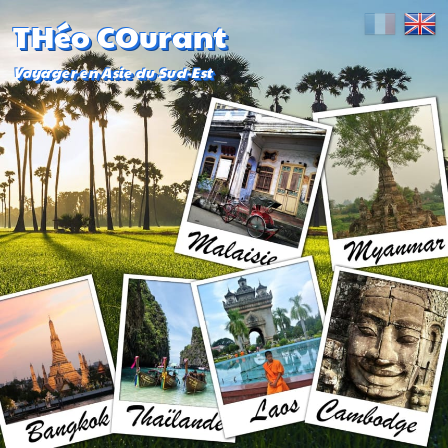
THéo COurant
Voyager en Asie du Sud-Est