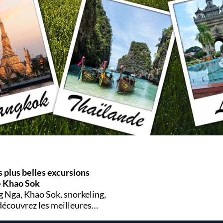
s plus belles excursions
de Khao Sok
g Nga, Khao Sok, snorkeling,
découvrez les meilleures
faire à Khao Lak pour