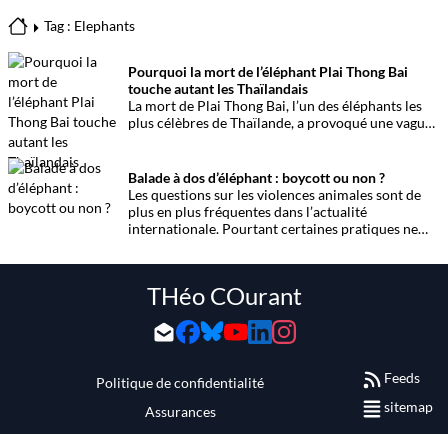
Tag : Elephants
Pourquoi la mort de l’éléphant Plai Thong Bai
touche autant les Thaïlandais
La mort de Plai Thong Bai, l’un des éléphants les
plus célèbres de Thaïlande, a provoqué une vague
d’émotion bien au-delà de sa province d’origine.
Dans le village d’éléphants de Ban Ta Klang, dans la
province de Surin, des mahouts ont pleuré celui
Balade à dos d’éléphant : boycott ou non ?
qu’ils surnommaient parfois le
patriarche
. Avec
Les questions sur les violences animales sont de
ses immenses défenses de plus de deux mètres et
plus en plus fréquentes dans l’actualité
sa présence majestueuse, l’animal incarnait à lui
internationale. Pourtant certaines pratiques ne
seul une partie de l’histoire thaïlandaise.
semblent pas déranger et se perpétuent avec le
sourire comme les fameuses balades à dos
d’éléphant.
THéo COurant
Feeds
Politique de confidentialité
sitemap
Assurances