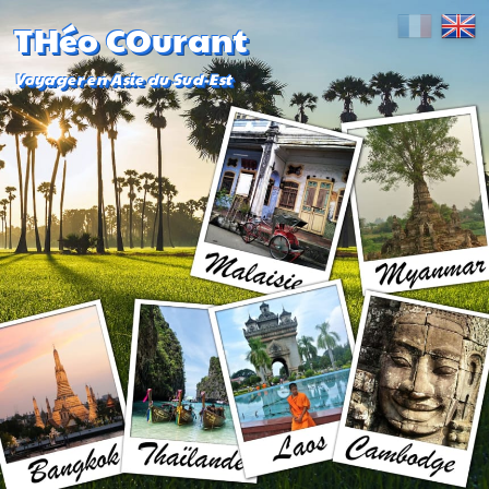
THéo COurant
Voyager en Asie du Sud-Est